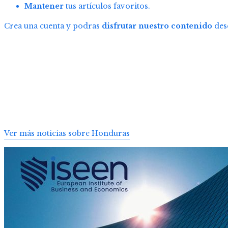
Mantener
tus artículos favoritos.
Crea una cuenta y podras
disfrutar nuestro contenido
desd
Ver más noticias sobre Honduras