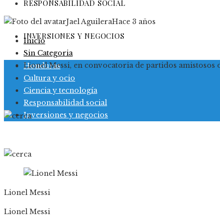
RESPONSABILIDAD SOCIAL
Jael Aguilera
Hace 3 años
INVERSIONES Y NEGOCIOS
Inicio
Sin Categoria
Lionel Messi, en convocatoria de partidos amistosos 
Honduras
Cultura y ocio
Ciencia y tecnología
Responsabilidad social
Inversiones y negocios
Lionel Messi
Lionel Messi