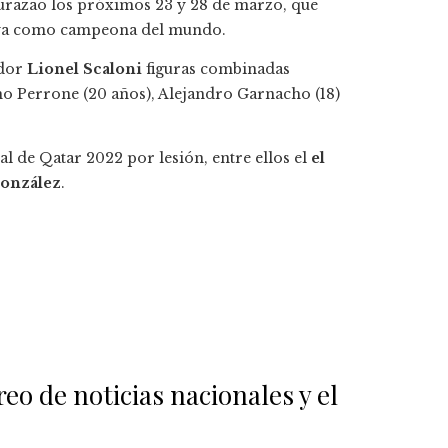
urazao los próximos 23 y 28 de marzo, que
co ya como campeona del mundo.
ador
Lionel Scaloni
figuras combinadas
 Perrone (20 años), Alejandro Garnacho (18)
 de Qatar 2022 por lesión, entre ellos el
el
González
.
eo de noticias nacionales y el