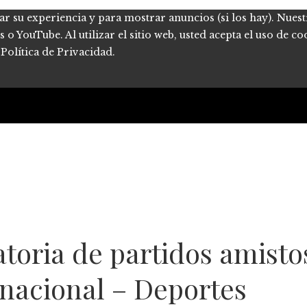
ar su experiencia y para mostrar anuncios (si los hay). Nues
 YouTube. Al utilizar el sitio web, usted acepta el uso de co
Política de Privacidad.
atoria de partidos amisto
rnacional – Deportes