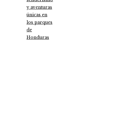
y aventuras
únicas en
los parques
de
Honduras
Entradas Recientes
Análisis detallado de los fondos que marcaron 
antes y un después
Pruebas de conocimiento cero como herramien
clave para la seguridad y privacidad empresaria
Cómo la estabilidad de precios ayuda a fortalece
economía egipcia actual
Categories
Ciencia y tecnología