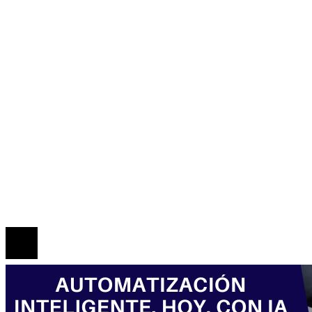
Cultura y ocio
Honduras
Inversiones y negocios
Responsabilidad social
Mapa Del Sitio
Política de Privacidad
Marco Legal del Sitio
Quiénes somos
Contacto
© 2026 Todos los derechos reservados.