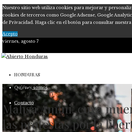
Nuestro sitio web utiliza cookies para mejorar y personaliz
cookies de terceros como Google Adsense, Google Analytics o
de Privacidad. Haga clic en el botón para consultar nuestra 
Acepto
viernes, agosto 7
Política de Privacidad
Marco Legal del Sitio
HONDURAS
Sin Categoria
Quiénes somos
CULTURA Y OCIO
Contacto
Mahsa Amini, cuya muert
CIENCIA Y TECNOLOGÍA
las protestas por la lib