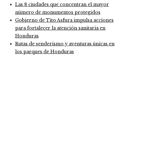
Las 8 ciudades que concentran el mayor
número de monumentos protegidos
Gobierno de Tito Asfura impulsa acciones
para fortalecer la atención sanitaria en
Honduras
Rutas de senderismo y aventuras únicas en
los parques de Honduras
Entradas Recientes
Análisis detallado de los fondos que marcaron un ant
Pruebas de conocimiento cero como herramienta clav
Cómo la estabilidad de precios ayuda a fortalecer la 
Categories
Ciencia y tecnología
Cultura y ocio