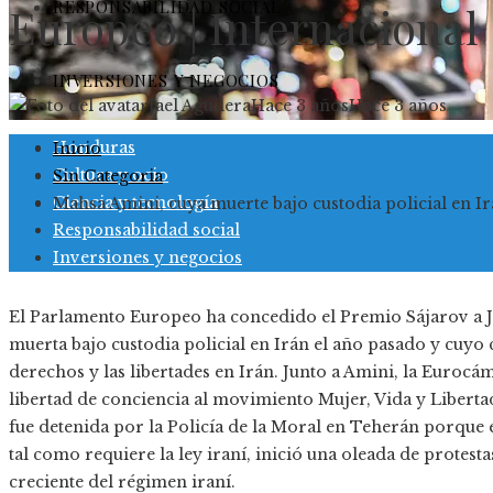
RESPONSABILIDAD SOCIAL
Europeo | Internacional
INVERSIONES Y NEGOCIOS
Jael Aguilera
Hace 3 años
Hace 3 años
Honduras
Inicio
Cultura y ocio
Sin Categoria
Ciencia y tecnología
Mahsa Amini, cuya muerte bajo custodia policial en Ir
Responsabilidad social
Inversiones y negocios
El Parlamento Europeo ha concedido el Premio Sájarov a J
muerta bajo custodia policial en Irán el año pasado y cuyo 
derechos y las libertades en Irán. Junto a Amini, la Euroc
libertad de conciencia al movimiento Mujer, Vida y Libertad
fue detenida por la Policía de la Moral en Teherán porque el
tal como requiere la ley iraní, inició una oleada de protest
creciente del régimen iraní.