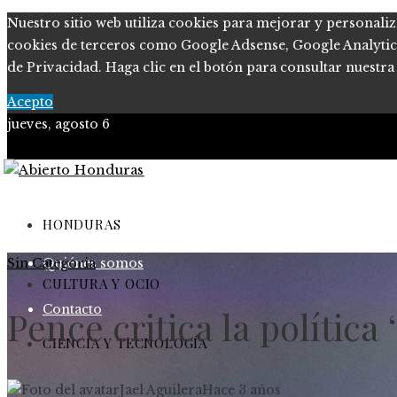
Nuestro sitio web utiliza cookies para mejorar y personaliz
cookies de terceros como Google Adsense, Google Analytics o
de Privacidad. Haga clic en el botón para consultar nuestra 
Acepto
jueves, agosto 6
Política de Privacidad
Marco Legal del Sitio
HONDURAS
Sin Categoria
Quiénes somos
CULTURA Y OCIO
Contacto
Pence critica la política
CIENCIA Y TECNOLOGÍA
Jael Aguilera
Hace 3 años