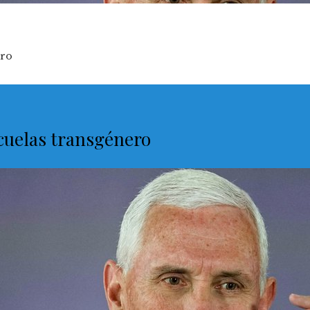
ero
escuelas transgénero