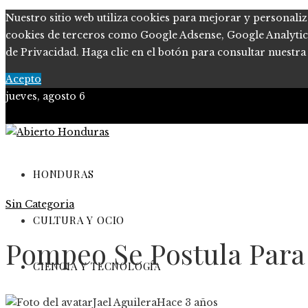
Nuestro sitio web utiliza cookies para mejorar y personaliz
cookies de terceros como Google Adsense, Google Analytics o
de Privacidad. Haga clic en el botón para consultar nuestra 
Acepto
jueves, agosto 6
Política de Privacidad
Marco Legal del Sitio
HONDURAS
Sin Categoria
Quiénes somos
CULTURA Y OCIO
Contacto
Pompeo Se Postula Para
CIENCIA Y TECNOLOGÍA
Jael Aguilera
Hace 3 años