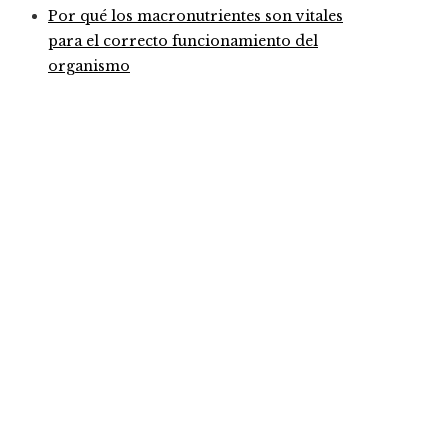
Por qué los macronutrientes son vitales
para el correcto funcionamiento del
organismo
Entradas Recientes
Cómo la estabilidad de precios ayuda a fortalecer la 
Las piezas musicales con más versiones registradas en
Impacto del Arrecife Barrera de Belice en la economía
Categories
Ciencia y tecnología
Cultura y ocio
Honduras
Inversiones y negocios
Responsabilidad social