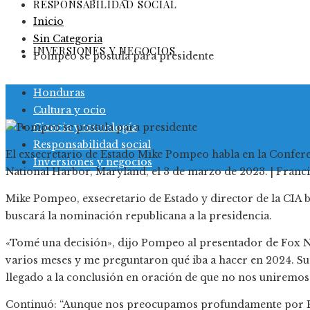
RESPONSABILIDAD SOCIAL
Inicio
Sin Categoria
INVERSIONES Y NEGOCIOS
Pompeo se postula para presidente
Honduras
Cultura y ocio
Ciencia y tecnología
Responsabilidad social
El exsecretario de Estado Mike Pompeo habla en la Confer
Inversiones y negocios
National Harbor, Maryland, el 3 de marzo de 2023. | Fra
Mike Pompeo, exsecretario de Estado y director de la CIA 
buscará la nominación republicana a la presidencia.
«Tomé una decisión», dijo Pompeo al presentador de Fox N
varios meses y me preguntaron qué iba a hacer en 2024. 
llegado a la conclusión en oración de que no nos uniremos 
Continuó: “Aunque nos preocupamos profundamente por Es