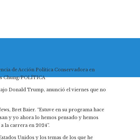
encia de Acción Política Conservadora en
ncis Chung/POLÍTICA
bajo Donald Trump, anunció el viernes que no
ews, Bret Baier. “Estuve en su programa hace
Susan y yo ahora lo hemos pensado y hemos
a la carrera en 2024”.
tados Unidos y los temas de los que he