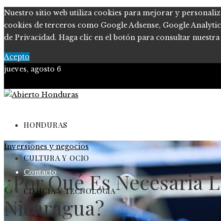
Nuestro sitio web utiliza cookies para mejorar y personaliz
cookies de terceros como Google Adsense, Google Analytics o
de Privacidad. Haga clic en el botón para consultar nuestra 
Acepto
jueves, agosto 6
Política de Privacidad
Marco Legal del Sitio
HONDURAS
Inversiones y negocios
Quiénes somos
CULTURA Y OCIO
Contacto
¿Por Qué Es Necesaria L
CIENCIA Y TECNOLOGÍA
Nicaragua?