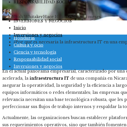
RESPONSABILIDAD SOCIAL
Noah Whitaker
Hace 10 meses
Hace 5 meses
INVERSIONES Y NEGOCIOS
Inicio
Inversiones y negocios
Honduras
¿Por qué es necesaria la infraestructura IT en una em
Cultura y ocio
Ciencia y tecnología
Responsabilidad social
Inversiones y negocios
En el actual panorama empresarial, caracterizado por una 
acelerada, la
infraestructura IT
de una compañía en Nicara
asegurar la operatividad, la seguridad y la eficiencia a larg
equipos informáticos o redes elementales; las empresas qu
relevancia necesitan una base tecnológica robusta, que les 
perfeccionar sus flujos de trabajo internos y respaldar la 
Actualmente, las organizaciones buscan establecer platafor
sus requerimientos operativos, sino que también fomenten l