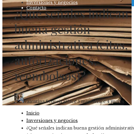
Inversiones y negocios
Contacto
¿Qué señales indican
buena gestión
administrativa (citas,
autorizaciones,
reembolsos)?
Valentina Sequeira
Hace 5 meses
Hace 4 meses
Inicio
Inversiones y negocios
¿Qué señales indican buena gestión administrati