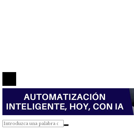
Responsabilidad social
Mapa Del Sitio
Política de Privacidad
Marco Legal del Sitio
Quiénes somos
Contacto
© 2026 Todos los derechos reservados.