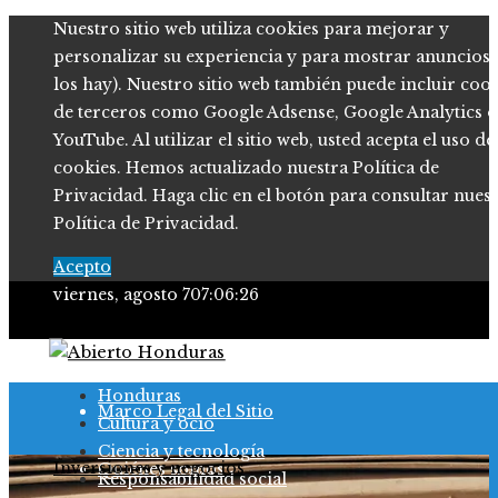
Nuestro sitio web utiliza cookies para mejorar y
personalizar su experiencia y para mostrar anuncios (
los hay). Nuestro sitio web también puede incluir coo
de terceros como Google Adsense, Google Analytics o
YouTube. Al utilizar el sitio web, usted acepta el uso de
cookies. Hemos actualizado nuestra Política de
Privacidad. Haga clic en el botón para consultar nues
Política de Privacidad.
Acepto
viernes, agosto 7
07:06:27
Política de Privacidad
Honduras
Marco Legal del Sitio
Cultura y ocio
Ciencia y tecnología
Inversiones y negocios
Quiénes somos
Responsabilidad social