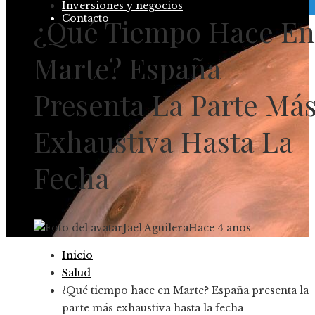
Inversiones y negocios
Contacto
¿Qué Tiempo Hace En
Marte? España
Presenta La Parte Má
Exhaustiva Hasta La
Fecha
Jael Aguilera
Hace 4 años
Inicio
Salud
¿Qué tiempo hace en Marte? España presenta la
parte más exhaustiva hasta la fecha