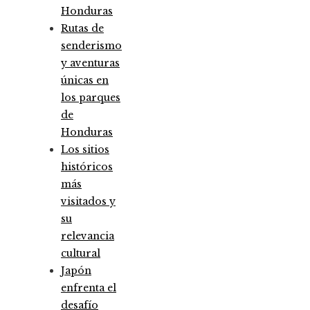
Honduras
Rutas de
senderismo
y aventuras
únicas en
los parques
de
Honduras
Los sitios
históricos
más
visitados y
su
relevancia
cultural
Japón
enfrenta el
desafío