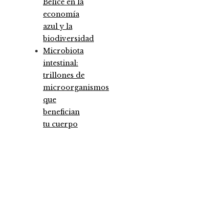
Belice en la
economía
azul y la
biodiversidad
Microbiota
intestinal:
trillones de
microorganismos
que
benefician
tu cuerpo
Entradas Recientes
Las megadquisiciones que marcaron hitos
financieros históricos
Los 10 animales con sentidos más agudos para
detectar cambios en el ambiente