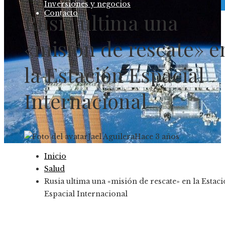
Inversiones y negocios
Contacto
Rusia ultima una
«misión de rescate» e
la Estación Espacial
Internacional
Jael Aguilera
Hace 3 años
Inicio
Salud
Rusia ultima una «misión de rescate» en la Estac
Espacial Internacional