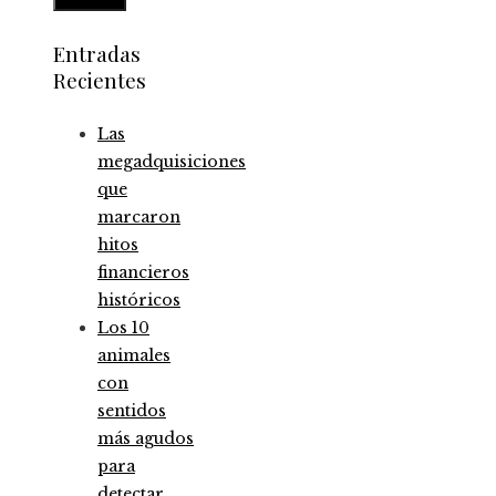
Entradas
Recientes
Las
megadquisiciones
que
marcaron
hitos
financieros
históricos
Los 10
animales
con
sentidos
más agudos
para
detectar