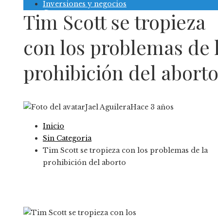
Inversiones y negocios
Contacto
Tim Scott se tropieza
con los problemas de 
prohibición del abort
Jael Aguilera
Hace 3 años
Inicio
Sin Categoria
Tim Scott se tropieza con los problemas de la
prohibición del aborto