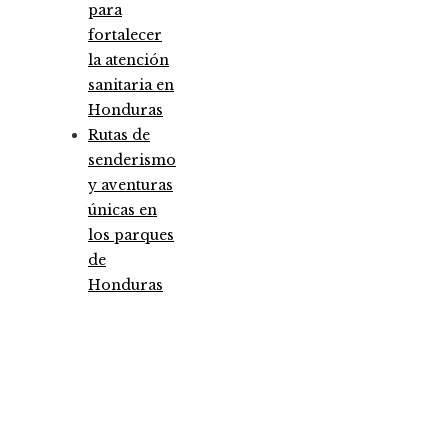
para
fortalecer
la atención
sanitaria en
Honduras
Rutas de
senderismo
y aventuras
únicas en
los parques
de
Honduras
Entradas Recientes
Análisis detallado de los fondos que marcaron 
antes y un después
Pruebas de conocimiento cero como herramien