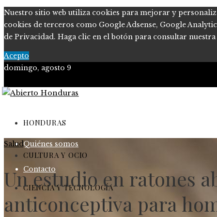
Nuestro sitio web utiliza cookies para mejorar y personaliz
cookies de terceros como Google Adsense, Google Analytics o
de Privacidad. Haga clic en el botón para consultar nuestra 
Acepto
domingo, agosto 9
Política de Privacidad
Marco Legal del Sitio
HONDURAS
Salud
Quiénes somos
CULTURA Y OCIO
Contacto
Un estudio en ratones a
CIENCIA Y TECNOLOGÍA
anticonceptiva para ho