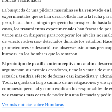
noticias relacionadas
La busqueda de una pildora masculina
se ha renovado en l
experimentales que se han desarrollado hasta la fecha par
pero, hasta ahora, ningún proyecto ha prosperado hasta la f
casos, los
tratamientos experimentales
han fracasado po
varios más en disiparse para recuperar los niveles normale
de «efectos adversos» detectados durante los estudios. Hac
prometedores se descartó tras observar «síntomas preoc
humor»
en los hombres que lo tomaron.
El
prototipo de pastilla anticonceptiva masculina
desarrol
argumentan sus propios creadores, tiene la ventaja de que s
sexuales,
tendría efecto de forma casi inmediata
y, además
Todavía queda un largo camino de investigaciones y ensayos
compuesto pero, tal y como explican los responsables de est
vez estamos mas cerca
de poder ir a una farmacia y pedir
Ver más noticias sobre Honduras