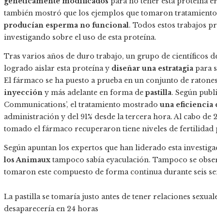
genéticamente modificados
para no tener esta proteína e
también mostró que los ejemplos que tomaron tratamiento
producían esperma no funcional
. Todos estos trabajos p
investigando sobre el uso de esta proteína.
Tras varios años de duro trabajo, un grupo de científicos d
logrado aislar esta proteína y
diseñar una estratagia
para s
El fármaco se ha puesto a prueba en un conjunto de ratone
inyección
y más adelante en forma de
pastilla
. Según publi
Communications’, el tratamiento mostrado
una eficiencia 
administración y del 91% desde la tercera hora. Al cabo de
tomado el fármaco recuperaron tiene niveles de fertilidad
Según apuntan los expertos que han liderado esta investiga
los Animaux
tampoco sabía eyaculación. Tampoco se obser
tomaron este compuesto de forma continua durante seis s
La pastilla se tomaría justo antes de tener relaciones sexual
desaparecería en 24 horas