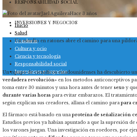
RESPONSABILIDAD SOCIAL
Jael Aguilera
Hace 3 años
INVERSIONES Y NEGOCIOS
Inicio
Salud
Un estudio en ratones abre el camino para una píldo
Honduras
Cultura y ocio
Ciencia y tecnología
Responsabilidad social
Inversiones y negocios
Un equipo de científicos estadounidenses ha descubierto u
verdadera revolución»
en los metodos anticonceptivos pa
toma entre 30 minutos y una hora antes de tener
sexo
y qu
durante varias horas
para evitar embarazos. El tratamiento
según explican sus creadores, allana el camino para
para c
El fármaco está basado en una
proteína de señalización ce
Estudios previos ya habían apuntado a que la supresión de e
los varones juegan. Una investigación en roedores, por e