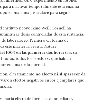
ran infértiles. Otro experimento en ratones
s para inactivar temporalmente esta enzima
roporcionan una pista clave para seguir
el instituto neoyorkino Weill Cornell ha
uministrar dosis controladas de esta sustancia.
s de laboratorio. Primero en forma de
ca este martes la revista ‘Nature
del 100% en las primeras dos horas
tras su
 24 horas, todos los roedores que habían
 por encima de lo normal.
ción, el tratamiento
no afectó ni al aparecer de
varon efectos negativos en los ejemplares que
emanas.
es, haría efecto de forma casi inmediata y