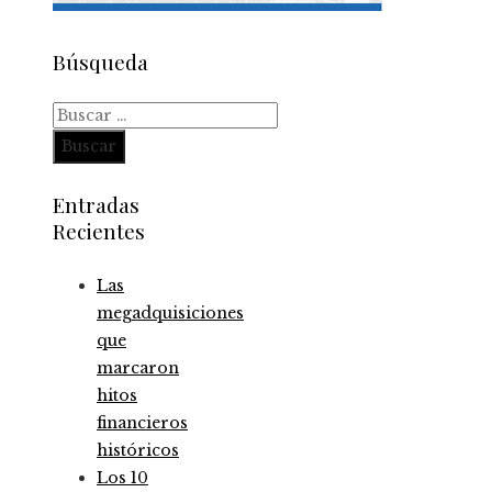
Búsqueda
Buscar:
Entradas
Recientes
Las
megadquisiciones
que
marcaron
hitos
financieros
históricos
Los 10